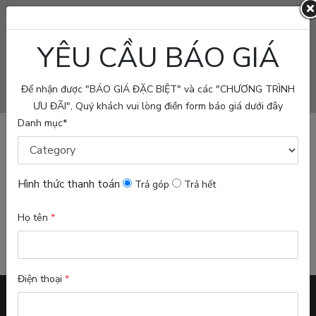
YÊU CẦU BÁO GIÁ
PROJECT
FOR
Để nhận được "BÁO GIÁ ĐẶC BIỆT" và các "CHƯƠNG TRÌNH
SALE
ƯU ĐÃI", Quý khách vui lòng điền form báo giá dưới đây
Danh mục*
FOR
RENT/LEASE
BLOG
Hình thức thanh toán
Trả góp
Trả hết
ABOUT
Họ tên
*
US
Seach Properties
US
Điện thoại
*