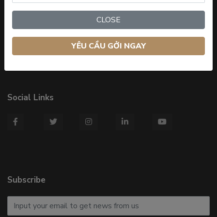
Contact
CLOSE
146 Lê Đình Lý, Vĩnh Trung, Thanh Khê, Đà Nẵng
0943469946
YÊU CẦU GỞI NGAY
sales.admin@riccicoproperty.vn
Social Links
Subscribe