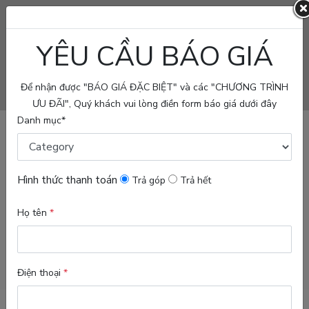
YÊU CẦU BÁO GIÁ
PROJECT
FOR
Để nhận được "BÁO GIÁ ĐẶC BIỆT" và các "CHƯƠNG TRÌNH
SALE
ƯU ĐÃI", Quý khách vui lòng điền form báo giá dưới đây
Danh mục*
FOR
RENT/LEASE
BLOG
Hình thức thanh toán
Trả góp
Trả hết
ABOUT
Họ tên
*
US
Seach Properties
VN
Điện thoại
*