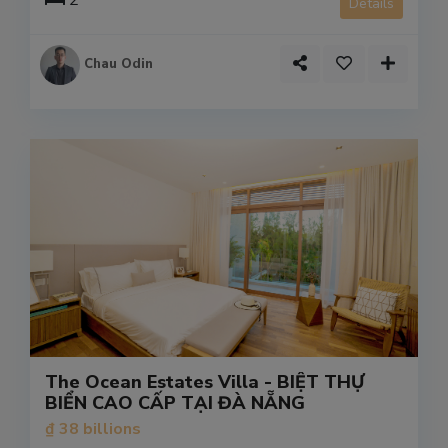
2
Details
Chau Odin
The Ocean Estates Villa - BIỆT THỰ
BIỂN CAO CẤP TẠI ĐÀ NẴNG
₫ 38 billions