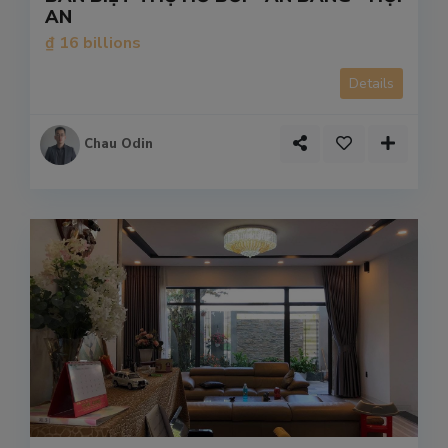
AN
₫ 16 billions
Details
Chau Odin