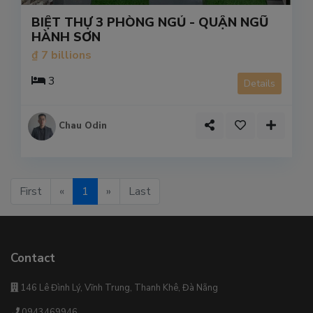
BIỆT THỰ 3 PHÒNG NGỦ - QUẬN NGŨ
HÀNH SƠN
₫ 7 billions
3
Details
Chau Odin
First
«
1
»
Last
Contact
146 Lê Đình Lý, Vĩnh Trung, Thanh Khê, Đà Nẵng
0943469946