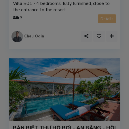
Villa B01 - 4 bedrooms, fully furnished, close to
the entrance to the resort
3
Details
Chau Odin
BÁN BIỆT THỰ HỒ BƠI - AN BẰNG - HỘI