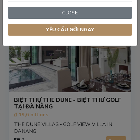
Biệt thự
CLOSE
YÊU CẦU GỞI NGAY
BIỆT THỰ THE DUNE - BIỆT THƯ GOLF
TẠI ĐÀ NẴNG
₫ 19,6 billions
THE DUNE VILLAS - GOLF VIEW VILLA IN
DANANG