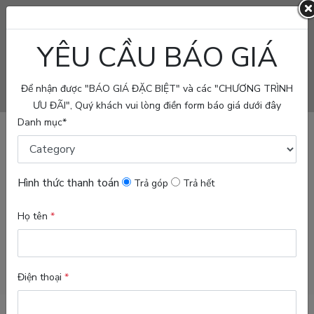
YÊU CẦU BÁO GIÁ
PROJECT
FOR
Để nhận được "BÁO GIÁ ĐẶC BIỆT" và các "CHƯƠNG TRÌNH
SALE
ƯU ĐÃI", Quý khách vui lòng điền form báo giá dưới đây
Danh mục*
FOR
RENT/LEASE
BLOG
Hình thức thanh toán
Trả góp
Trả hết
ABOUT
Họ tên
*
US
Seach Properties
VN
Điện thoại
*