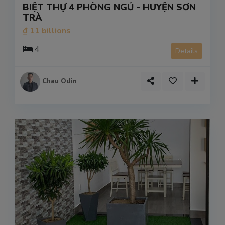
BIỆT THỰ 4 PHÒNG NGỦ - HUYỆN SƠN
TRÀ
₫ 11 billions
4
Details
Chau Odin